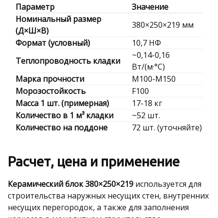
Параметр
Значение
Номинальный размер
380×250×219 мм
(Д×Ш×В)
Формат (условный)
10,7 НФ
~0,14-0,16
Теплопроводность кладки
Вт/(м·°C)
Марка прочности
M100-M150
Морозостойкость
F100
Масса 1 шт. (примерная)
17-18 кг
Количество в 1 м³ кладки
~52 шт.
Количество на поддоне
72 шт. (уточняйте)
Расчет, цена и применение
Керамический блок 380×250×219
используется для
строительства наружных несущих стен, внутренних
несущих перегородок, а также для заполнения