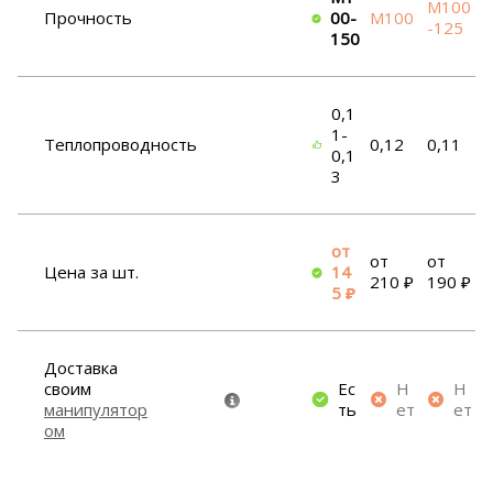
М100
Прочность
00-
М100
-125
150
0,1
1-
Теплопроводность
0,12
0,11
0,1
3
от
от
от
Цена за шт.
14
210 ₽
190 ₽
5 ₽
Доставка
своим
Ес
Н
Н
манипулятор
ть
ет
ет
ом