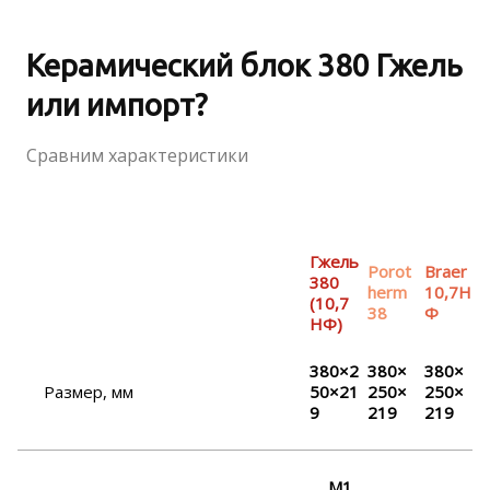
Керамический блок 380 Гжель
или импорт?
Сравним характеристики
Гжель
Porot
Braer
380
herm
10,7Н
(10,7
38
Ф
НФ)
380×2
380×
380×
Размер, мм
50×21
250×
250×
9
219
219
М1